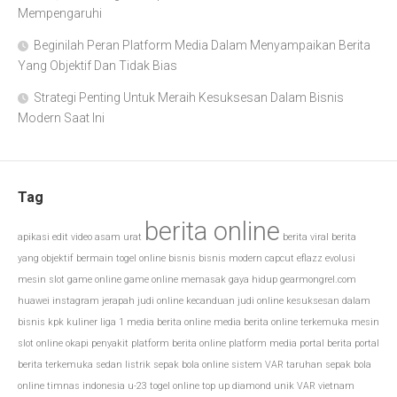
Mempengaruhi
Beginilah Peran Platform Media Dalam Menyampaikan Berita
Yang Objektif Dan Tidak Bias
Strategi Penting Untuk Meraih Kesuksesan Dalam Bisnis
Modern Saat Ini
Tag
berita online
apikasi edit video
asam urat
berita viral
berita
yang objektif
bermain togel online
bisnis
bisnis modern
capcut
eflazz
evolusi
mesin slot
game online
game online memasak
gaya hidup
gearmongrel.com
huawei
instagram
jerapah
judi online
kecanduan judi online
kesuksesan dalam
bisnis
kpk
kuliner
liga 1
media berita online
media berita online terkemuka
mesin
slot online
okapi
penyakit
platform berita online
platform media
portal berita
portal
berita terkemuka
sedan listrik
sepak bola online
sistem VAR
taruhan sepak bola
online
timnas indonesia u-23
togel online
top up diamond
unik
VAR
vietnam