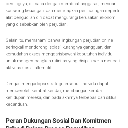
pentingnya, di mana dengan membuat anggaran, mencari
konseling keuangan, dan menetapkan perlindungan seperti
alat pengucilan diri dapat mengurangi kerusakan ekonomi
yang disebabkan oleh perjudian.
Selain itu, memahami bahwa lingkungan perjudian online
seringkali mendorong isolasi, kurangnya gangguan, dan
kemudahan akses menggarisbawahi kebutuhan individu
untuk mengembangkan rutinitas yang disiplin serta mencari
aktivitas sosial alternatif.
Dengan mengadopsi strategi tersebut, individu dapat
memperoleh kembali kendali, membangun kembali
kehidupan mereka, dan pada akhirnya terbebas dari siklus
kecanduan.
Peran Dukungan Sosial Dan Komitmen