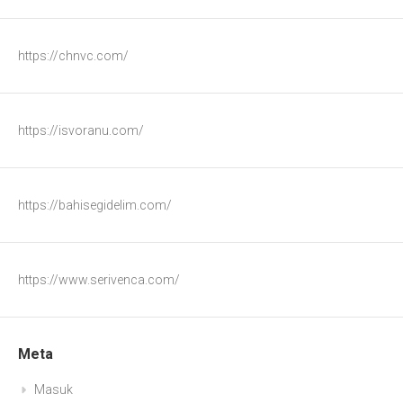
https://chnvc.com/
https://isvoranu.com/
https://bahisegidelim.com/
https://www.serivenca.com/
Meta
Masuk