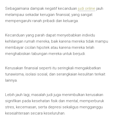
Sebagaimana dampak negatif kecanduan
judi online
jauh
melampaui sekadar kerugian finansial, yang sangat
mempengaruhi ranah pribadi dan keluarga.
Kecanduan yang parah dapat menyebabkan individu
kehilangan rumah mereka, baik karena mereka tidak mampu
membayar cicilan hipotek atau karena mereka telah
menghabiskan tabungan mereka untuk berjudi.
Kerusakan finansial seperti itu seringkali mengakibatkan
tunawisma, isolasi sosial, dan serangkaian kesulitan terkait
lainnya.
Lebih jauh lagi, masalah judi juga menimbulkan kerusakan
signifikan pada kesehatan fisik dan mental, memperburuk
stres, kecemasan, serta depresi sekaligus mengganggu
kesejahteraan secara keseluruhan.