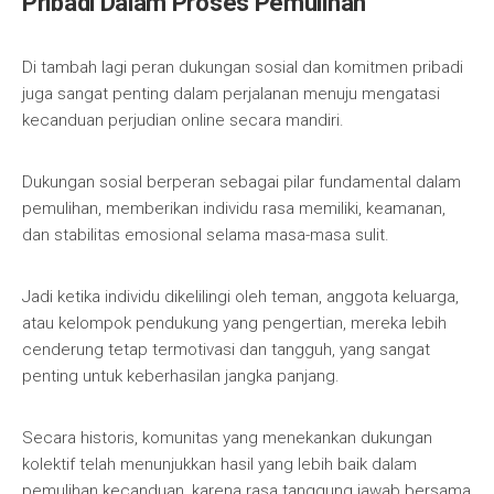
Pribadi Dalam Proses Pemulihan
Di tambah lagi peran dukungan sosial dan komitmen pribadi
juga sangat penting dalam perjalanan menuju mengatasi
kecanduan perjudian online secara mandiri.
Dukungan sosial berperan sebagai pilar fundamental dalam
pemulihan, memberikan individu rasa memiliki, keamanan,
dan stabilitas emosional selama masa-masa sulit.
Jadi ketika individu dikelilingi oleh teman, anggota keluarga,
atau kelompok pendukung yang pengertian, mereka lebih
cenderung tetap termotivasi dan tangguh, yang sangat
penting untuk keberhasilan jangka panjang.
Secara historis, komunitas yang menekankan dukungan
kolektif telah menunjukkan hasil yang lebih baik dalam
pemulihan kecanduan, karena rasa tanggung jawab bersama