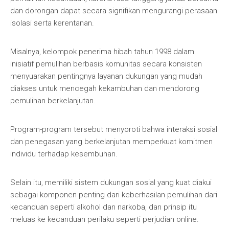
dan dorongan dapat secara signifikan mengurangi perasaan
isolasi serta kerentanan.
Misalnya, kelompok penerima hibah tahun 1998 dalam
inisiatif pemulihan berbasis komunitas secara konsisten
menyuarakan pentingnya layanan dukungan yang mudah
diakses untuk mencegah kekambuhan dan mendorong
pemulihan berkelanjutan.
Program-program tersebut menyoroti bahwa interaksi sosial
dan penegasan yang berkelanjutan memperkuat komitmen
individu terhadap kesembuhan.
Selain itu, memiliki sistem dukungan sosial yang kuat diakui
sebagai komponen penting dari keberhasilan pemulihan dari
kecanduan seperti alkohol dan narkoba, dan prinsip itu
meluas ke kecanduan perilaku seperti perjudian online.