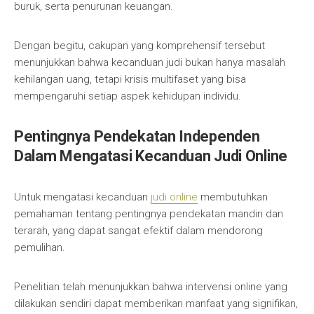
buruk, serta penurunan keuangan.
Dengan begitu, cakupan yang komprehensif tersebut
menunjukkan bahwa kecanduan judi bukan hanya masalah
kehilangan uang, tetapi krisis multifaset yang bisa
mempengaruhi setiap aspek kehidupan individu.
Pentingnya Pendekatan Independen
Dalam Mengatasi Kecanduan Judi Online
Untuk mengatasi kecanduan
judi online
membutuhkan
pemahaman tentang pentingnya pendekatan mandiri dan
terarah, yang dapat sangat efektif dalam mendorong
pemulihan.
Penelitian telah menunjukkan bahwa intervensi online yang
dilakukan sendiri dapat memberikan manfaat yang signifikan,