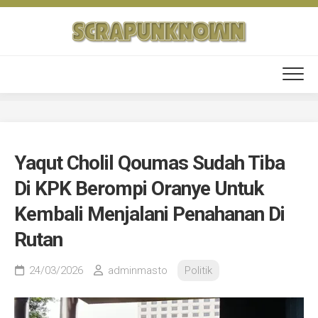
Skip
to
content
Yaqut Cholil Qoumas Sudah Tiba
Di KPK Berompi Oranye Untuk
Kembali Menjalani Penahanan Di
Rutan
24/03/2026
adminmasto
Politik