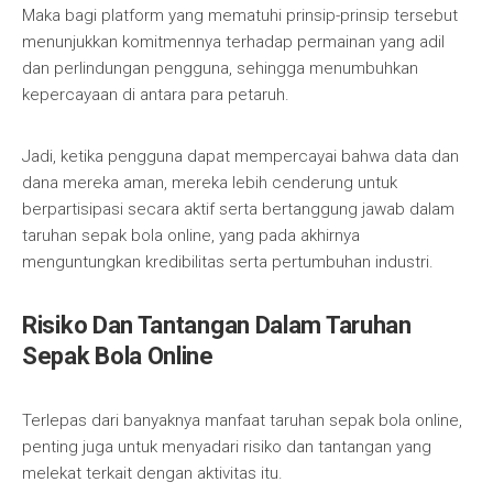
Maka bagi platform yang mematuhi prinsip-prinsip tersebut
menunjukkan komitmennya terhadap permainan yang adil
dan perlindungan pengguna, sehingga menumbuhkan
kepercayaan di antara para petaruh.
Jadi, ketika pengguna dapat mempercayai bahwa data dan
dana mereka aman, mereka lebih cenderung untuk
berpartisipasi secara aktif serta bertanggung jawab dalam
taruhan sepak bola online, yang pada akhirnya
menguntungkan kredibilitas serta pertumbuhan industri.
Risiko Dan Tantangan Dalam Taruhan
Sepak Bola Online
Terlepas dari banyaknya manfaat taruhan sepak bola online,
penting juga untuk menyadari risiko dan tantangan yang
melekat terkait dengan aktivitas itu.