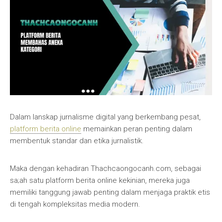
Dalam lanskap jurnalisme digital yang berkembang pesat,
platform berita online
memainkan peran penting dalam
membentuk standar dan etika jurnalistik.
Maka dengan kehadiran Thachcaongocanh.com, sebagai
sa;ah satu platform berita online kekinian, mereka juga
memiliki tanggung jawab penting dalam menjaga praktik etis
di tengah kompleksitas media modern.