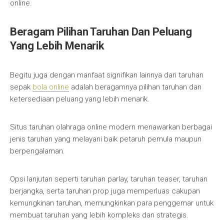
online.
Beragam Pilihan Taruhan Dan Peluang
Yang Lebih Menarik
Begitu juga dengan manfaat signifikan lainnya dari taruhan
sepak
bola online
adalah beragamnya pilihan taruhan dan
ketersediaan peluang yang lebih menarik.
Situs taruhan olahraga online modern menawarkan berbagai
jenis taruhan yang melayani baik petaruh pemula maupun
berpengalaman.
Opsi lanjutan seperti taruhan parlay, taruhan teaser, taruhan
berjangka, serta taruhan prop juga memperluas cakupan
kemungkinan taruhan, memungkinkan para penggemar untuk
membuat taruhan yang lebih kompleks dan strategis.