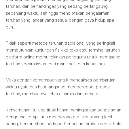
taruhan, dan pertandingan yang sedang berlangsung
sepanjang waktu, sehingga menciptakan pengalaman
taruhan yang lancar yang sesuai dengan gaya hidup apa
pun.
Tidak seperti metode taruhan tradisional, yang seringkali
membutuhkan kunjungan fisik ke toko atau terminal taruhan,
platform online memungkinkan pengguna untuk memasang
taruhan secara instan dari mana saja dan kapan saja.
Maka dengan kemampuan untuk mengakses pembaruan
waktu nyata dan hasil langsung mempercepat proses
taruhan, membuatnya lebih dinamis dan menarik.
Kenyamanan itu juga tidak hanya meningkatkan pengalaman
pengguna, tetapi juga mendorong partisipasi yang lebih
sering, berkontribusi pada pertumbuhan taruhan sepak bola