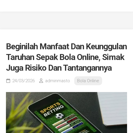
Beginilah Manfaat Dan Keunggulan
Taruhan Sepak Bola Online, Simak
Juga Risiko Dan Tantangannya
24/03/2026
adminmasto
Bola Online