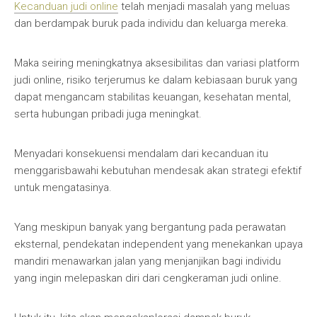
Kecanduan judi online
telah menjadi masalah yang meluas
dan berdampak buruk pada individu dan keluarga mereka.
Maka seiring meningkatnya aksesibilitas dan variasi platform
judi online, risiko terjerumus ke dalam kebiasaan buruk yang
dapat mengancam stabilitas keuangan, kesehatan mental,
serta hubungan pribadi juga meningkat.
Menyadari konsekuensi mendalam dari kecanduan itu
menggarisbawahi kebutuhan mendesak akan strategi efektif
untuk mengatasinya.
Yang meskipun banyak yang bergantung pada perawatan
eksternal, pendekatan independent yang menekankan upaya
mandiri menawarkan jalan yang menjanjikan bagi individu
yang ingin melepaskan diri dari cengkeraman judi online.