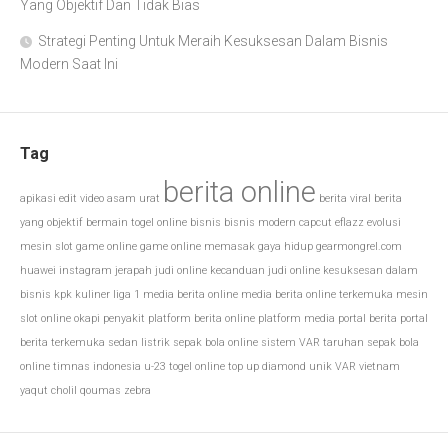
Yang Objektif Dan Tidak Bias
Strategi Penting Untuk Meraih Kesuksesan Dalam Bisnis
Modern Saat Ini
Tag
berita online
apikasi edit video
asam urat
berita viral
berita
yang objektif
bermain togel online
bisnis
bisnis modern
capcut
eflazz
evolusi
mesin slot
game online
game online memasak
gaya hidup
gearmongrel.com
huawei
instagram
jerapah
judi online
kecanduan judi online
kesuksesan dalam
bisnis
kpk
kuliner
liga 1
media berita online
media berita online terkemuka
mesin
slot online
okapi
penyakit
platform berita online
platform media
portal berita
portal
berita terkemuka
sedan listrik
sepak bola online
sistem VAR
taruhan sepak bola
online
timnas indonesia u-23
togel online
top up diamond
unik
VAR
vietnam
yaqut cholil qoumas
zebra