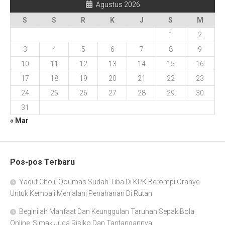
Agustus 2026
S
S
R
K
J
S
M
1
2
3
4
5
6
7
8
9
10
11
12
13
14
15
16
17
18
19
20
21
22
23
24
25
26
27
28
29
30
31
« Mar
Pos-pos Terbaru
Yaqut Cholil Qoumas Sudah Tiba Di KPK Berompi Oranye
Untuk Kembali Menjalani Penahanan Di Rutan
Beginilah Manfaat Dan Keunggulan Taruhan Sepak Bola
Online, Simak Juga Risiko Dan Tantangannya