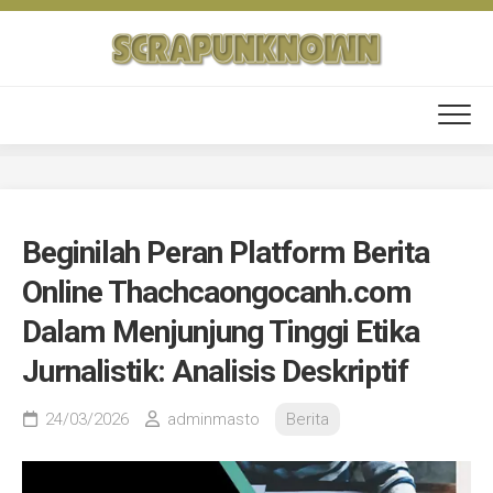
Skip
to
content
Beginilah Peran Platform Berita
Online Thachcaongocanh.com
Dalam Menjunjung Tinggi Etika
Jurnalistik: Analisis Deskriptif
24/03/2026
adminmasto
Berita