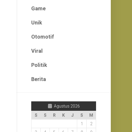
Game
Unik
Otomotif
Viral
Politik
Berita
Agustus 2026
S
S
R
K
J
S
M
1
2