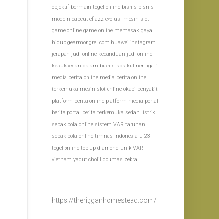
objektif
bermain togel online
bisnis
bisnis
modern
capcut
eflazz
evolusi mesin slot
game online
game online memasak
gaya
hidup
gearmongrel.com
huawei
instagram
jerapah
judi online
kecanduan judi online
kesuksesan dalam bisnis
kpk
kuliner
liga 1
media berita online
media berita online
terkemuka
mesin slot online
okapi
penyakit
platform berita online
platform media
portal
berita
portal berita terkemuka
sedan listrik
sepak bola online
sistem VAR
taruhan
sepak bola online
timnas indonesia u-23
togel online
top up diamond
unik
VAR
vietnam
yaqut cholil qoumas
zebra
https://therigganhomestead.com/