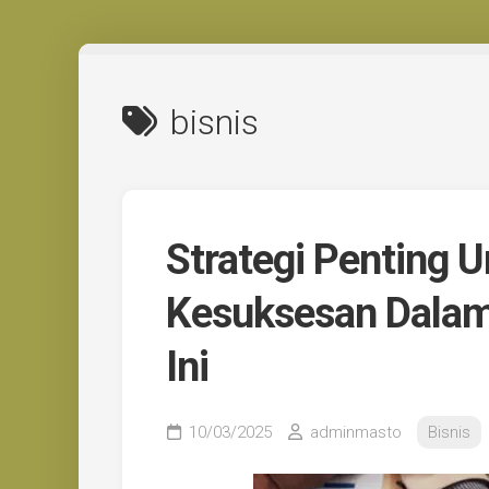
Skip
to
content
bisnis
Strategi Penting 
Kesuksesan Dalam
Ini
10/03/2025
adminmasto
Bisnis