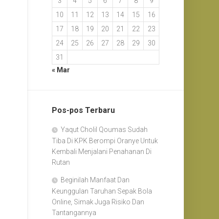
3
4
5
6
7
8
9
10
11
12
13
14
15
16
17
18
19
20
21
22
23
24
25
26
27
28
29
30
31
« Mar
Pos-pos Terbaru
Yaqut Cholil Qoumas Sudah
Tiba Di KPK Berompi Oranye Untuk
Kembali Menjalani Penahanan Di
Rutan
Beginilah Manfaat Dan
Keunggulan Taruhan Sepak Bola
Online, Simak Juga Risiko Dan
Tantangannya