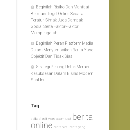
Beginilah Risiko Dan Manfaat
Bermain Togel Online Secara
Teratur, Simak Juga Dampak
Sosial Serta Faktor-Faktor
Mempengaruhi
Beginilah Peran Platform Media
Dalam Menyampaikan Berita Yang
Objektif Dan Tidak Bias
Strategi Penting Untuk Meraih
Kesuksesan Dalam Bisnis Modern
Saat Ini
Tag
berita
apikasi edit video
asam urat
online
berita viral
berita yang