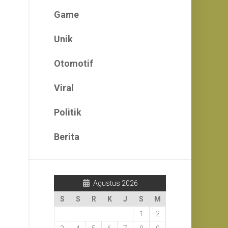
Game
Unik
Otomotif
Viral
Politik
Berita
Agustus 2026
S
S
R
K
J
S
M
1
2