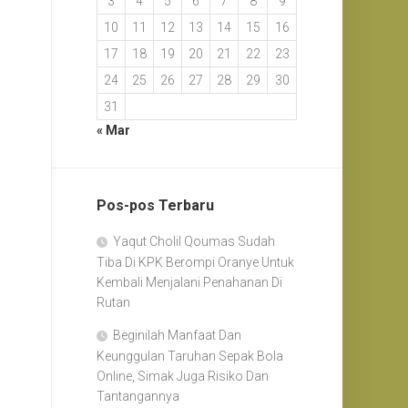
3
4
5
6
7
8
9
10
11
12
13
14
15
16
17
18
19
20
21
22
23
24
25
26
27
28
29
30
31
« Mar
Pos-pos Terbaru
Yaqut Cholil Qoumas Sudah
Tiba Di KPK Berompi Oranye Untuk
Kembali Menjalani Penahanan Di
Rutan
Beginilah Manfaat Dan
Keunggulan Taruhan Sepak Bola
Online, Simak Juga Risiko Dan
Tantangannya