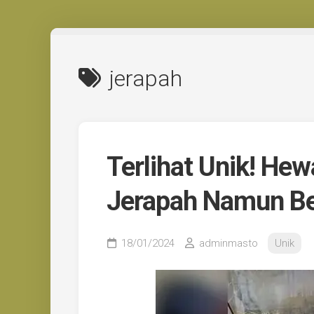
Skip
to
content
jerapah
Terlihat Unik! He
Jerapah Namun Be
18/01/2024
adminmasto
Unik