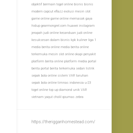
objektif
bermain togel online
bisnis
bisnis
modern
capcut
eflazz
evolusi mesin slot
game online
game online memasak
gaya
hidup
gearmongrel.com
huawei
instagram
jerapah
judi online
kecanduan judi online
kesuksesan dalam bisnis
kpk
kuliner
liga 1
media berita online
media berita online
terkemuka
mesin slot online
okapi
penyakit
platform berita online
platform media
portal
berita
portal berita terkemuka
sedan listrik
sepak bola online
sistem VAR
taruhan
sepak bola online
timnas indonesia u-23
togel online
top up diamond
unik
VAR
vietnam
yaqut cholil qoumas
zebra
https://therigganhomestead.com/