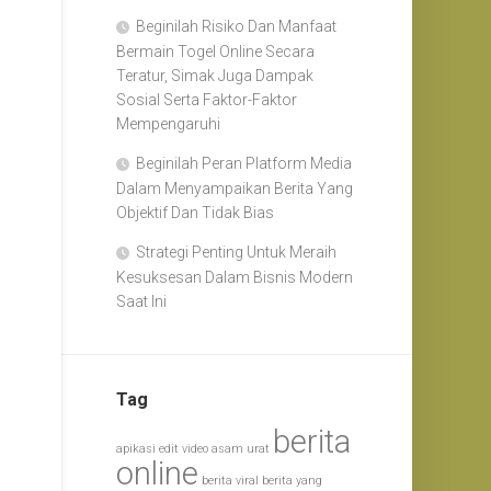
Beginilah Risiko Dan Manfaat
Bermain Togel Online Secara
Teratur, Simak Juga Dampak
Sosial Serta Faktor-Faktor
Mempengaruhi
Beginilah Peran Platform Media
Dalam Menyampaikan Berita Yang
Objektif Dan Tidak Bias
Strategi Penting Untuk Meraih
Kesuksesan Dalam Bisnis Modern
Saat Ini
Tag
berita
apikasi edit video
asam urat
online
berita viral
berita yang